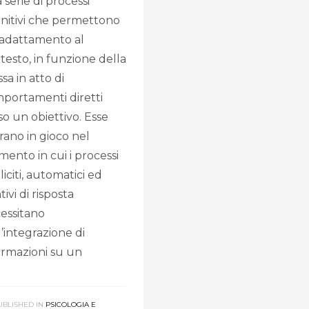
 serie di processi
nitivi che permettono
adattamento al
testo, in funzione della
sa in atto di
portamenti diretti
so un obiettivo. Esse
rano in gioco nel
ento in cui i processi
liciti, automatici ed
ntivi di risposta
essitano
l’integrazione di
ormazioni su un
UBLISHED IN
PSICOLOGIA E