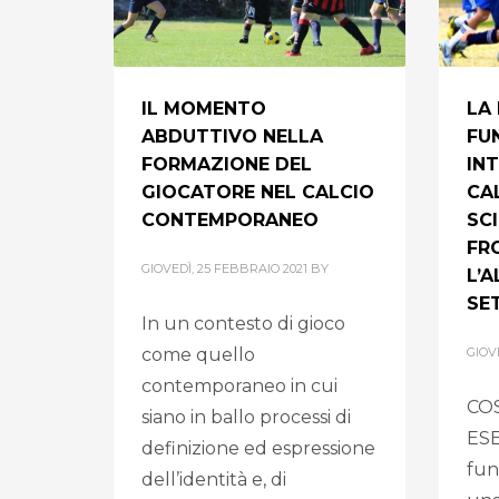
IL MOMENTO
LA
ABDUTTIVO NELLA
FU
FORMAZIONE DEL
IN
GIOCATORE NEL CALCIO
CA
CONTEMPORANEO
SC
FR
GIOVEDÌ, 25 FEBBRAIO 2021
BY
L’
SE
In un contesto di gioco
come quello
GIOV
contemporaneo in cui
CO
siano in ballo processi di
ESE
definizione ed espressione
fun
dell’identità e, di