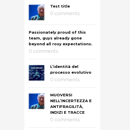
Test title
0 comments
Passionately proud of this
team, guys already gone
beyond all rosy expectations.
0 comments
L’identità del
processo evolutivo
0 comments
MUOVERSI
NELL’INCERTEZZA E
ANTIFRAGILITÀ,
INDIZI E TRACCE
0 comments