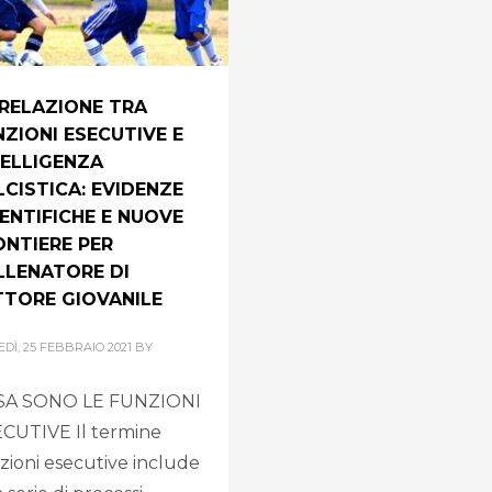
 RELAZIONE TRA
NZIONI ESECUTIVE E
TELLIGENZA
LCISTICA: EVIDENZE
IENTIFICHE E NUOVE
ONTIERE PER
ALLENATORE DI
TTORE GIOVANILE
EDÌ, 25 FEBBRAIO 2021
BY
SA SONO LE FUNZIONI
CUTIVE Il termine
zioni esecutive include