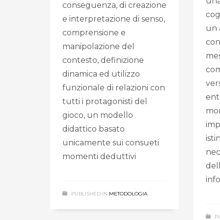
una
conseguenza, di creazione
cog
e interpretazione di senso,
un 
comprensione e
con
manipolazione del
mes
contesto, definizione
com
dinamica ed utilizzo
ver
funzionale di relazioni con
ent
tutti i protagonisti del
mom
gioco, un modello
imp
didattico basato
isti
unicamente sui consueti
nec
momenti deduttivi
del
inf
PUBLISHED IN
METODOLOGIA
P