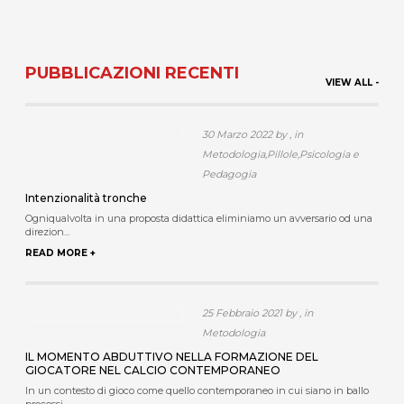
PUBBLICAZIONI RECENTI
VIEW ALL -
30 Marzo 2022 by , in
Metodologia,Pillole,Psicologia e
Pedagogia
Intenzionalità tronche
Ogniqualvolta in una proposta didattica eliminiamo un avversario od una
direzion...
READ MORE +
25 Febbraio 2021 by , in
Metodologia
IL MOMENTO ABDUTTIVO NELLA FORMAZIONE DEL
GIOCATORE NEL CALCIO CONTEMPORANEO
In un contesto di gioco come quello contemporaneo in cui siano in ballo