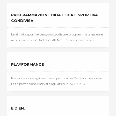
PROGRAMMAZIONE DIDATTICA E SPORTIVA
CONDIVISA
Le attività sportive vengono studiate e programmate assieme
ai professionisti PLAY EXPERIENCE. Sono previste visite ...
PLAYFORMANCE
Partecipazione agli eventi e ai percorsi per l’alta formazione e
l’alta prestazione riservata agli atleti PLAY EXPER...
E.D.EN.