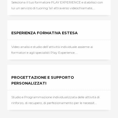
Seleziona il tuo formatore PLAY EXPERIENCE e stabilisci con
lui un servizio di tuoring 1a1 attraverso videochiamate,...
ESPERIENZA FORMATIVA ESTESA
Video analisi e studio dell’attività individuale assieme ai
formatori e agli specialisti Play Experience....
PROGETTAZIONE E SUPPORTO
PERSONALIZZATI
Studio e Programmazione individualizzata delle attività di
rinforzo, di recupero, di perfezionamento per le necessit...