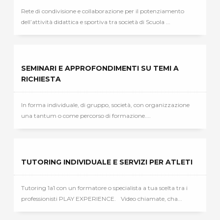
Rete di condivisione e collaborazione per il potenziamento
dell’attività didattica e sportiva tra società di Scuola ...
SEMINARI E APPROFONDIMENTI SU TEMI A
RICHIESTA
In forma individuale, di gruppo, società, con organizzazione
una tantum o come percorso di formazione....
TUTORING INDIVIDUALE E SERVIZI PER ATLETI
Tutoring 1a1 con un formatore o specialista a tua scelta tra i
professionisti PLAY EXPERIENCE. Video chiamate, cha...