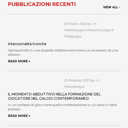
PUBBLICAZIONI RECENTI
VIEW ALL -
30 Marzo 2022 by , in
Metodologia,Pillole,Psicologia e
Pedagogia
Intenzionalità tronche
Ogniqualvolta in una proposta didattica eliminiamo un avversario od una
direzion...
READ MORE +
25 Febbraio 2021 by , in
Metodologia
IL MOMENTO ABDUTTIVO NELLA FORMAZIONE DEL
GIOCATORE NEL CALCIO CONTEMPORANEO
In un contesto di gioco come quello contemporaneo in cui siano in ballo
processi...
READ MORE +