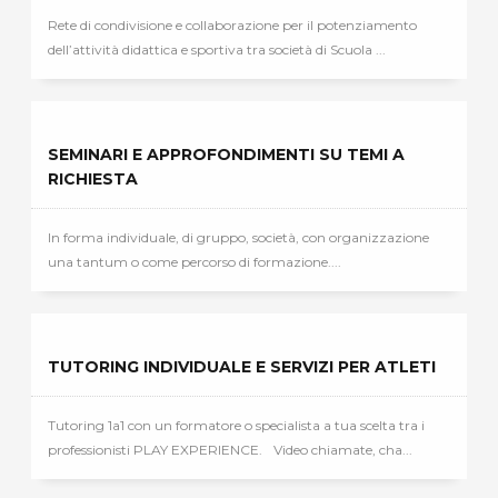
Rete di condivisione e collaborazione per il potenziamento
dell’attività didattica e sportiva tra società di Scuola ...
SEMINARI E APPROFONDIMENTI SU TEMI A
RICHIESTA
In forma individuale, di gruppo, società, con organizzazione
una tantum o come percorso di formazione....
TUTORING INDIVIDUALE E SERVIZI PER ATLETI
Tutoring 1a1 con un formatore o specialista a tua scelta tra i
professionisti PLAY EXPERIENCE. Video chiamate, cha...