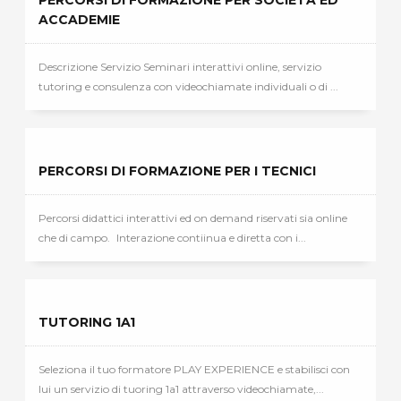
PERCORSI DI FORMAZIONE PER SOCIETÀ ED
ACCADEMIE
Descrizione Servizio Seminari interattivi online, servizio
tutoring e consulenza con videochiamate individuali o di ...
PERCORSI DI FORMAZIONE PER I TECNICI
Percorsi didattici interattivi ed on demand riservati sia online
che di campo. Interazione contiinua e diretta con i...
TUTORING 1A1
Seleziona il tuo formatore PLAY EXPERIENCE e stabilisci con
lui un servizio di tuoring 1a1 attraverso videochiamate,...