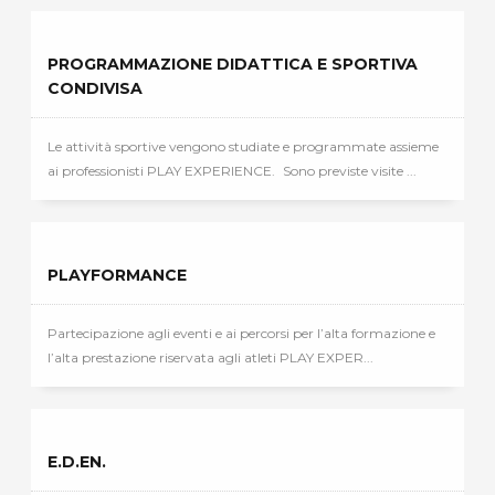
PROGRAMMAZIONE DIDATTICA E SPORTIVA
CONDIVISA
Le attività sportive vengono studiate e programmate assieme
ai professionisti PLAY EXPERIENCE. Sono previste visite ...
PLAYFORMANCE
Partecipazione agli eventi e ai percorsi per l’alta formazione e
l’alta prestazione riservata agli atleti PLAY EXPER...
E.D.EN.