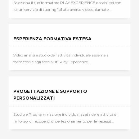
Seleziona il tuo formatore PLAY EXPERIENCE e stabilisci con
lui un servizio di tuoring 1a1 attraverso videochiamate,...
ESPERIENZA FORMATIVA ESTESA
Video analisi e studio dell’attività individuale assieme ai
formatori e agli specialisti Play Experience....
PROGETTAZIONE E SUPPORTO
PERSONALIZZATI
Studio e Programmazione individualizzata delle attività di
rinforzo, di recupero, di perfezionamento per le necessit...