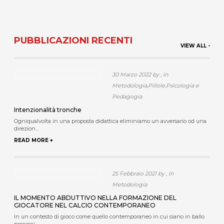
PUBBLICAZIONI RECENTI
VIEW ALL -
30 Marzo 2022 by , in
Metodologia,Pillole,Psicologia e
Pedagogia
Intenzionalità tronche
Ogniqualvolta in una proposta didattica eliminiamo un avversario od una
direzion...
READ MORE +
25 Febbraio 2021 by , in
Metodologia
IL MOMENTO ABDUTTIVO NELLA FORMAZIONE DEL
GIOCATORE NEL CALCIO CONTEMPORANEO
In un contesto di gioco come quello contemporaneo in cui siano in ballo