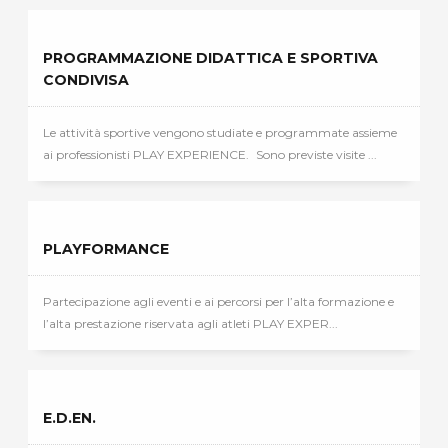
PROGRAMMAZIONE DIDATTICA E SPORTIVA
CONDIVISA
Le attività sportive vengono studiate e programmate assieme
ai professionisti PLAY EXPERIENCE. Sono previste visite ...
PLAYFORMANCE
Partecipazione agli eventi e ai percorsi per l’alta formazione e
l’alta prestazione riservata agli atleti PLAY EXPER...
E.D.EN.