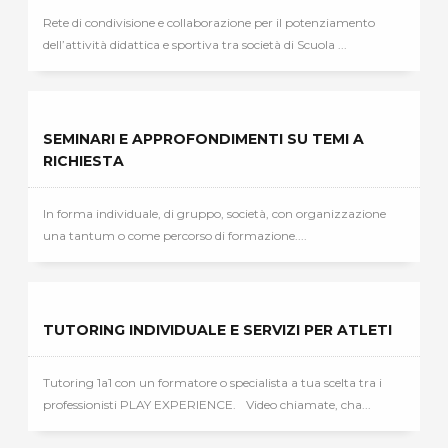
Rete di condivisione e collaborazione per il potenziamento
dell’attività didattica e sportiva tra società di Scuola ...
SEMINARI E APPROFONDIMENTI SU TEMI A
RICHIESTA
In forma individuale, di gruppo, società, con organizzazione
una tantum o come percorso di formazione....
TUTORING INDIVIDUALE E SERVIZI PER ATLETI
Tutoring 1a1 con un formatore o specialista a tua scelta tra i
professionisti PLAY EXPERIENCE. Video chiamate, cha...