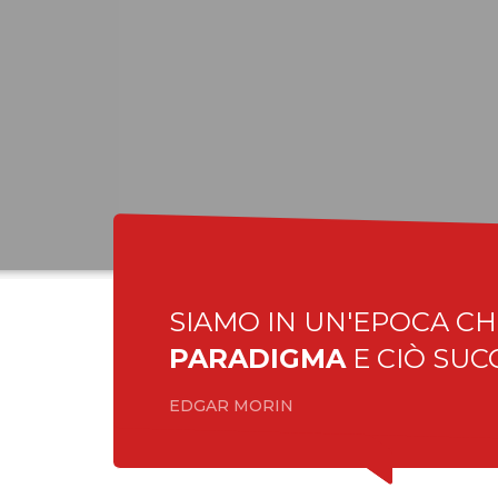
APP
Siamo in un’
E. Morin
SIAMO IN UN'EPOCA CH
PARADIGMA
E CIÒ SUC
EDGAR MORIN