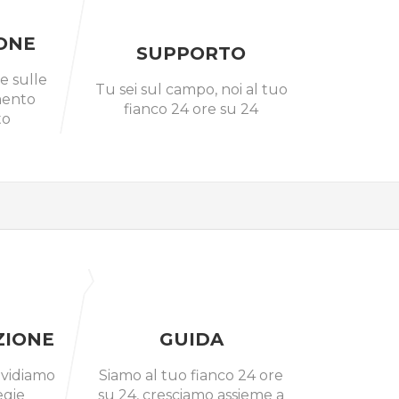
ONE
SUPPORTO
e sulle
Tu sei sul campo, noi al tuo
mento
fianco 24 ore su 24
to
IONE
GUIDA
ividiamo
Siamo al tuo fianco 24 ore
egie
su 24, cresciamo assieme a