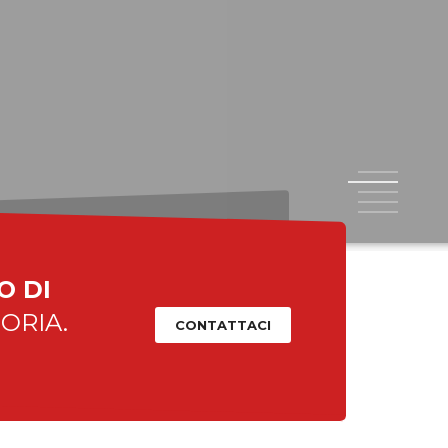
RADIGMA DIDATTICO
e ciò succede molto raramente nella storia.
1
2
3
4
5
O DI
ORIA.
CONTATTACI