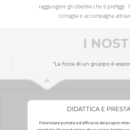
raggiungere gli obiettivi che ti prefigg
consiglia e accompagna attraver
I NOST
"La forza di un gruppo è espon
DIDATTICA E PREST
Potenziare portata ed efficacia del proprio inte
orientato alla prestazione deve essere il primo rea