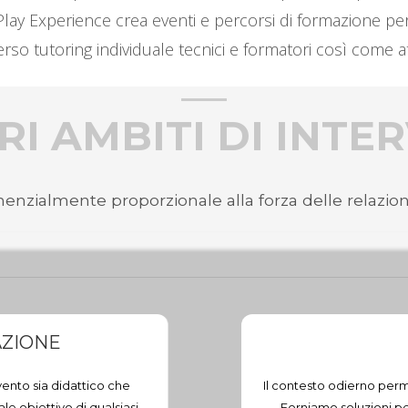
i. Play Experience crea eventi e percorsi di formazione pe
so tutoring individuale tecnici e formatori così come at
RI AMBITI DI INT
enzialmente proporzionale alla forza delle relazioni
AZIONE
vento sia didattico che
Il contesto odierno perm
le obiettivo di qualsiasi
Forniamo soluzioni per