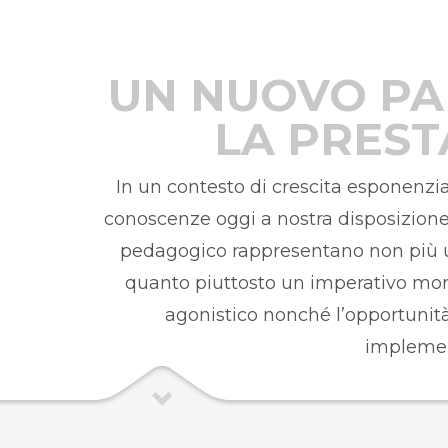
UN NUOVO PA
LA PREST
In un contesto di crescita esponenzial
conoscenze oggi a nostra disposizion
pedagogico rappresentano non più un
quanto piuttosto un imperativo moral
agonistico nonché l’opportunità
implemen