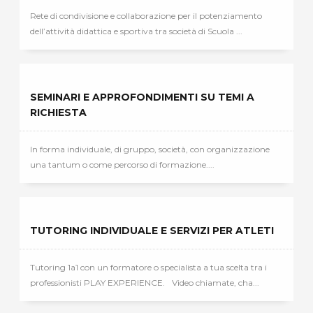
Rete di condivisione e collaborazione per il potenziamento
dell’attività didattica e sportiva tra società di Scuola ...
SEMINARI E APPROFONDIMENTI SU TEMI A
RICHIESTA
In forma individuale, di gruppo, società, con organizzazione
una tantum o come percorso di formazione....
TUTORING INDIVIDUALE E SERVIZI PER ATLETI
Tutoring 1a1 con un formatore o specialista a tua scelta tra i
professionisti PLAY EXPERIENCE. Video chiamate, cha...