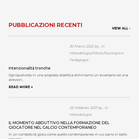
PUBBLICAZIONI RECENTI
VIEW ALL -
30 Marzo 2022 by , in
Metodologia,Pillole,Psicologia e
Pedagogia
Intenzionalità tronche
Ogniqualvolta in una proposta didattica eliminiamo un avversario od una
direzion...
READ MORE +
25 Febbraio 2021 by , in
Metodologia
IL MOMENTO ABDUTTIVO NELLA FORMAZIONE DEL
GIOCATORE NEL CALCIO CONTEMPORANEO
In un contesto di gioco come quello contemporaneo in cui siano in ballo