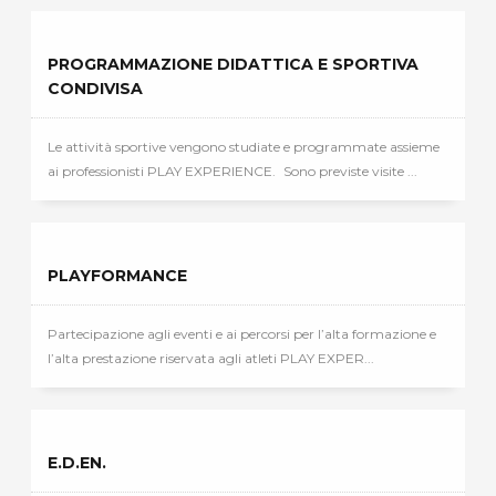
PROGRAMMAZIONE DIDATTICA E SPORTIVA
CONDIVISA
Le attività sportive vengono studiate e programmate assieme
ai professionisti PLAY EXPERIENCE. Sono previste visite ...
PLAYFORMANCE
Partecipazione agli eventi e ai percorsi per l’alta formazione e
l’alta prestazione riservata agli atleti PLAY EXPER...
E.D.EN.