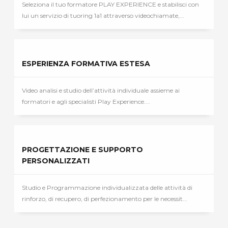
Seleziona il tuo formatore PLAY EXPERIENCE e stabilisci con
lui un servizio di tuoring 1a1 attraverso videochiamate,...
ESPERIENZA FORMATIVA ESTESA
Video analisi e studio dell’attività individuale assieme ai
formatori e agli specialisti Play Experience....
PROGETTAZIONE E SUPPORTO
PERSONALIZZATI
Studio e Programmazione individualizzata delle attività di
rinforzo, di recupero, di perfezionamento per le necessit...