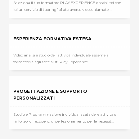
Seleziona il tuo formatore PLAY EXPERIENCE e stabilisci con
lui un servizio di tuoring 1a1 attraverso videochiamate,...
ESPERIENZA FORMATIVA ESTESA
Video analisi e studio dell’attività individuale assieme ai
formatori e agli specialisti Play Experience....
PROGETTAZIONE E SUPPORTO
PERSONALIZZATI
Studio e Programmazione individualizzata delle attività di
rinforzo, di recupero, di perfezionamento per le necessit...