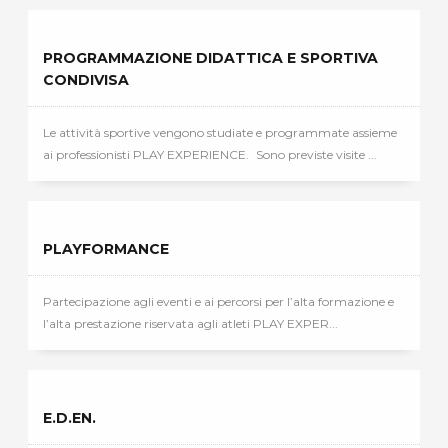
PROGRAMMAZIONE DIDATTICA E SPORTIVA
CONDIVISA
Le attività sportive vengono studiate e programmate assieme
ai professionisti PLAY EXPERIENCE. Sono previste visite ...
PLAYFORMANCE
Partecipazione agli eventi e ai percorsi per l’alta formazione e
l’alta prestazione riservata agli atleti PLAY EXPER...
E.D.EN.