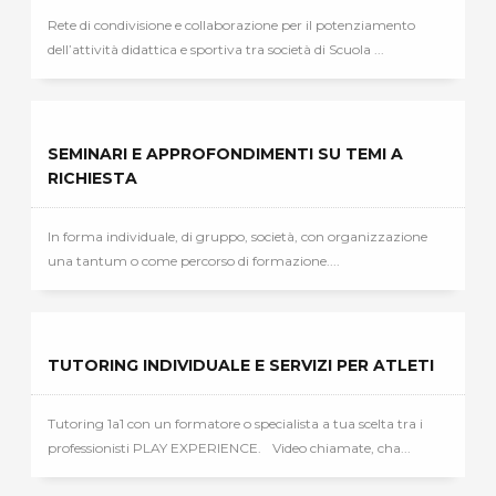
Rete di condivisione e collaborazione per il potenziamento
dell’attività didattica e sportiva tra società di Scuola ...
SEMINARI E APPROFONDIMENTI SU TEMI A
RICHIESTA
In forma individuale, di gruppo, società, con organizzazione
una tantum o come percorso di formazione....
TUTORING INDIVIDUALE E SERVIZI PER ATLETI
Tutoring 1a1 con un formatore o specialista a tua scelta tra i
professionisti PLAY EXPERIENCE. Video chiamate, cha...