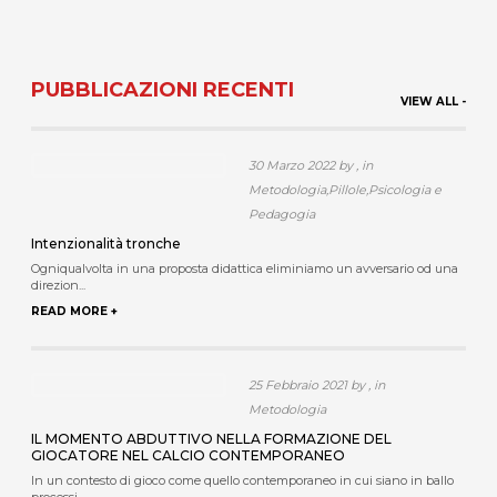
PUBBLICAZIONI RECENTI
VIEW ALL -
30 Marzo 2022 by , in
Metodologia,Pillole,Psicologia e
Pedagogia
Intenzionalità tronche
Ogniqualvolta in una proposta didattica eliminiamo un avversario od una
direzion...
READ MORE +
25 Febbraio 2021 by , in
Metodologia
IL MOMENTO ABDUTTIVO NELLA FORMAZIONE DEL
GIOCATORE NEL CALCIO CONTEMPORANEO
In un contesto di gioco come quello contemporaneo in cui siano in ballo