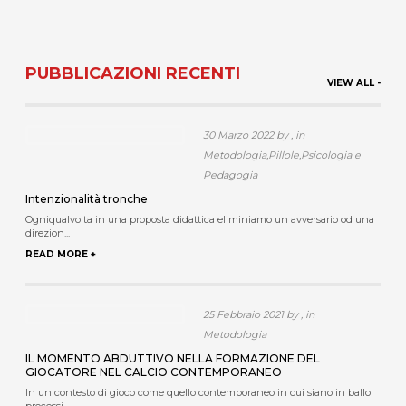
PUBBLICAZIONI RECENTI
VIEW ALL -
30 Marzo 2022 by , in
Metodologia,Pillole,Psicologia e
Pedagogia
Intenzionalità tronche
Ogniqualvolta in una proposta didattica eliminiamo un avversario od una
direzion...
READ MORE +
25 Febbraio 2021 by , in
Metodologia
IL MOMENTO ABDUTTIVO NELLA FORMAZIONE DEL
GIOCATORE NEL CALCIO CONTEMPORANEO
In un contesto di gioco come quello contemporaneo in cui siano in ballo