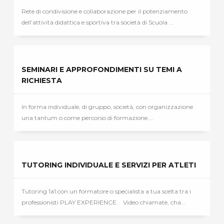
Rete di condivisione e collaborazione per il potenziamento
dell’attività didattica e sportiva tra società di Scuola ...
SEMINARI E APPROFONDIMENTI SU TEMI A
RICHIESTA
In forma individuale, di gruppo, società, con organizzazione
una tantum o come percorso di formazione....
TUTORING INDIVIDUALE E SERVIZI PER ATLETI
Tutoring 1a1 con un formatore o specialista a tua scelta tra i
professionisti PLAY EXPERIENCE. Video chiamate, cha...