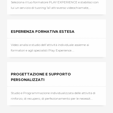
Seleziona il tuo formatore PLAY EXPERIENCE e stabilisci con
lui un servizio di tuoring 1a1 attraverso videochiamate,...
ESPERIENZA FORMATIVA ESTESA
Video analisi e studio dell’attività individuale assieme ai
formatori e agli specialisti Play Experience....
PROGETTAZIONE E SUPPORTO
PERSONALIZZATI
Studio e Programmazione individualizzata delle attività di
rinforzo, di recupero, di perfezionamento per le necessit...