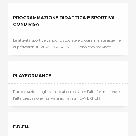
PROGRAMMAZIONE DIDATTICA E SPORTIVA
CONDIVISA
Le attività sportive vengono studiate e programmate assieme
ai professionisti PLAY EXPERIENCE. Sono previste visite ...
PLAYFORMANCE
Partecipazione agli eventi e ai percorsi per l’alta formazione e
l’alta prestazione riservata agli atleti PLAY EXPER...
E.D.EN.