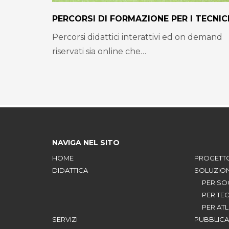
PERCORSI DI FORMAZIONE PER I TECNIC
Percorsi didattici interattivi ed on demand
riservati sia online che…
NAVIGA NEL SITO
HOME
PROGETT
DIDATTICA
SOLUZION
PER SO
PER TEC
PER ATL
SERVIZI
PUBBLICA