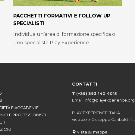
I
PACCHETTI FORMATIVI E FOLLOW UP
SPECIALISTI
Individua un’area di formazione specifica o
uno specialista Play Experience…
CONTATTI
O
T (+39) 393 140 4015
Email:
info@playexperience.org
I
CIETÀ E ACCADEMIE
PLAY EXPERIENCE ITALIA
NICI E PROFESSIONISTI
vico xxxix Giuseppe Garibaldi, 1, 
ETI
ZIONI
Visita su mappa