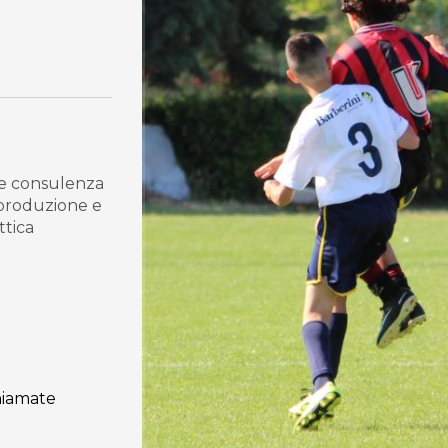
g e consulenza
 produzione e
ttica
hiamate