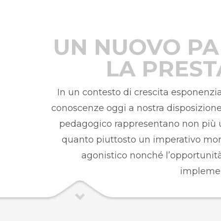
UN NUOVO PA
LA PREST
In un contesto di crescita esponenzial
conoscenze oggi a nostra disposizion
pedagogico rappresentano non più un
quanto piuttosto un imperativo moral
agonistico nonché l’opportunità
implemen