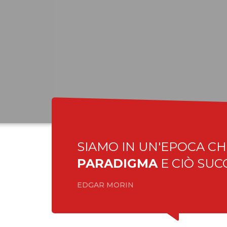
APP
Siamo in un’
E. Morin
SIAMO IN UN'EPOCA CH
PARADIGMA
E CIÒ SUC
EDGAR MORIN