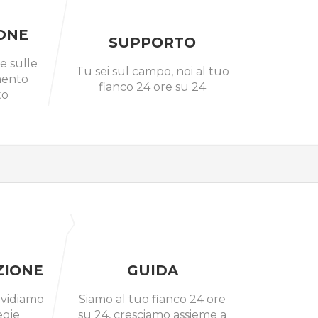
ONE
SUPPORTO
e sulle
Tu sei sul campo, noi al tuo
mento
fianco 24 ore su 24
to
IONE
GUIDA
ividiamo
Siamo al tuo fianco 24 ore
egie
su 24, cresciamo assieme a