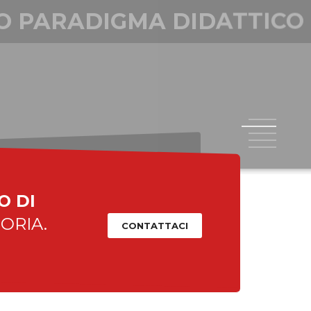
RADIGMA DIDATTICO
e ciò succede molto raramente nella storia.
1
2
3
4
5
O DI
ORIA.
CONTATTACI