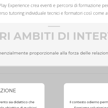
i. Play Experience crea eventi e percorsi di formazione pe
so tutoring individuale tecnici e formatori così come at
RI AMBITI DI INT
enzialmente proporzionale alla forza delle relazioni
AZIONE
vento sia didattico che
Il contesto odierno perm
le obiettivo di qualsiasi
Forniamo soluzioni per