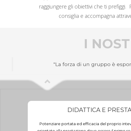
raggiungere gli obiettivi che ti prefigg
consiglia e accompagna attraver
I NOST
"La forza di un gruppo è espon
DIDATTICA E PREST
Potenziare portata ed efficacia del proprio inte
orientato alla prestazione deve essere il primo rea